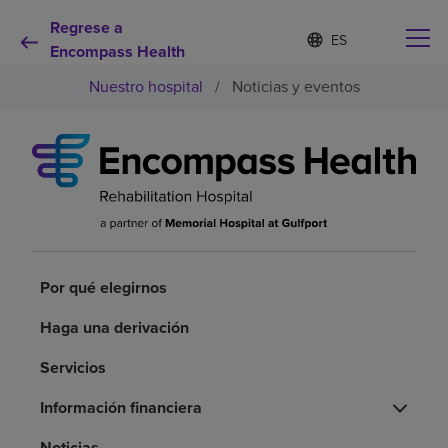
Regrese a
Lista
I
d
Encompass Health
de
i
idiomas
Nuestro hospital
/
Noticias y eventos
o
contraída
m
a
s
e
Por qué debe elegirnos
l
e
c
Servicios de rehabilitación
c
i
o
Por qué elegirnos
Pacientes y cuidadores
n
a
Haga una derivación
d
Recursos de salud
o
Servicios
Acerca de nosotros
Información financiera
Noticias