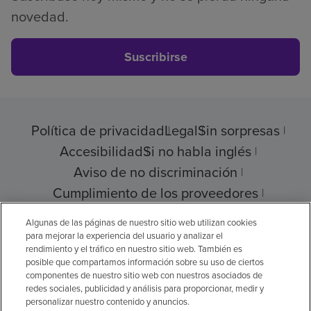
novedad.
Suscribirse
Política de privacidad
Legal
Sin sorpresas
Accesibilidad
Si no habla inglés
Aviso de no discriminación
Cumplimiento de los proveedores
Transparencia de precios
Algunas de las páginas de nuestro sitio web utilizan cookies
para mejorar la experiencia del usuario y analizar el
rendimiento y el tráfico en nuestro sitio web. También es
posible que compartamos información sobre su uso de ciertos
componentes de nuestro sitio web con nuestros asociados de
© 2026 Encompass Health Corporation
redes sociales, publicidad y análisis para proporcionar, medir y
personalizar nuestro contenido y anuncios.
Preferencias de cookies