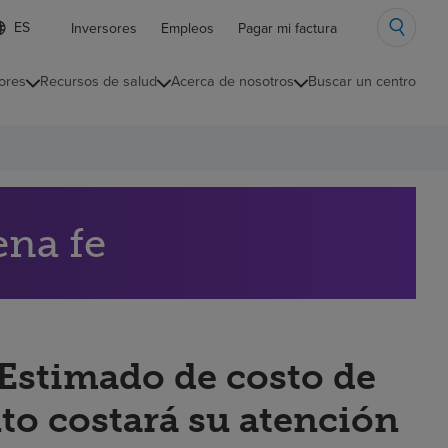
ista
Inversores
Empleos
Pagar mi factura
e
diomas
ores
Recursos de salud
Acerca de nosotros
Buscar un centro
ontraída
ena fe
“Estimado de costo de
to costará su atención