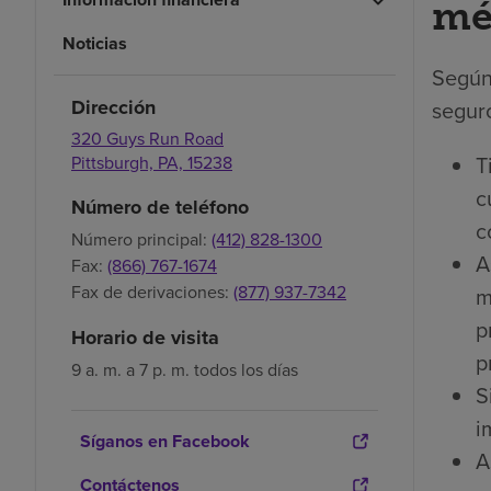
mé
Noticias
Según
Dirección
seguro
320 Guys Run Road
T
Pittsburgh,
PA,
15238
c
Número de teléfono
c
Número principal:
(412) 828-1300
A
Fax:
(866) 767-1674
Fax de derivaciones:
(877) 937-7342
m
p
Horario de visita
p
9 a. m. a 7 p. m. todos los días
S
i
Síganos en Facebook
A
Contáctenos