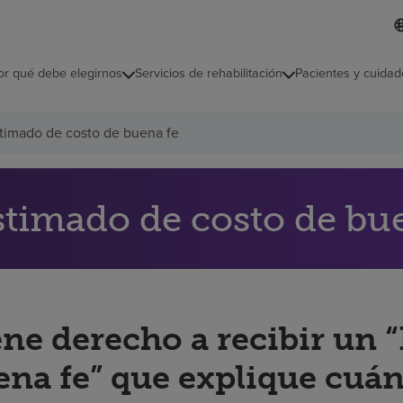
L
I
d
d
i
i
o
or qué debe elegirnos
Servicios de rehabilitación
Pacientes y cuidad
c
m
a
s
timado de costo de buena fe
e
l
e
c
c
stimado de costo de bu
i
o
n
a
d
o
ene derecho a recibir un 
ena fe” que explique cuán