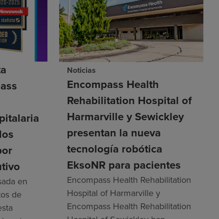
ta
Noticias
Encompass Health
ass
Rehabilitation Hospital of
n
Harmarville y Sewickley
pitalaria
presentan la nueva
los
tecnología robótica
por
EksoNR para pacientes
tivo
Encompass Health Rehabilitation
asada en
Hospital of Harmarville y
tos de
Encompass Health Rehabilitation
esta