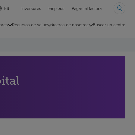
ista
Inversores
Empleos
Pagar mi factura
e
diomas
ores
Recursos de salud
Acerca de nosotros
Buscar un centro
ontraída
ital