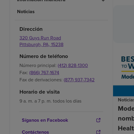
Noticias
Dirección
320 Guys Run Road
Pittsburgh,
PA,
15238
Número de teléfono
Número principal:
(412) 828-1300
Fax:
(866) 767-1674
Fax de derivaciones:
(877) 937-7342
Horario de visita
Noticia
9 a. m. a 7 p. m. todos los días
Mode
nomb
Síganos en Facebook
Healt
Contáctenos