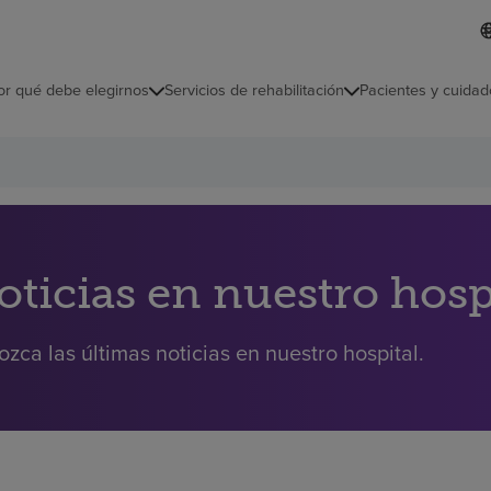
I
L
d
d
i
i
o
or qué debe elegirnos
Servicios de rehabilitación
Pacientes y cuidad
c
m
a
s
e
l
e
c
c
i
oticias en nuestro hosp
o
n
a
zca las últimas noticias en nuestro hospital.
d
o