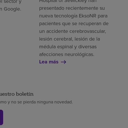
Hospital of Sewickley han
l sector y
presentado recientemente su
n Google.
nueva tecnología EksoNR para
pacientes que se recuperan de
un accidente cerebrovascular,
lesión cerebral, lesión de la
médula espinal y diversas
afecciones neurológicas.
Lea más
uestro boletín
smo y no se pierda ninguna novedad.