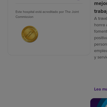
mejor
traba
Este hospital está acreditado por The Joint
Commission
A trav
honra 
foment
positiv
person
emplea
y servi
Lea m