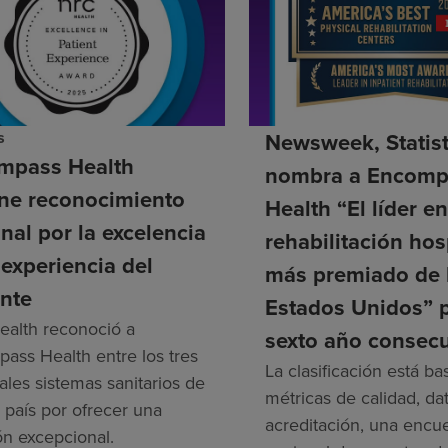
s
Newsweek, Statis
mpass Health
nombra a Encomp
ene reconocimiento
Health “El líder e
nal por la excelencia
rehabilitación hos
 experiencia del
más premiado de 
nte
Estados Unidos” 
alth reconoció a
sexto año consecu
ass Health entre los tres
La clasificación está b
ales sistemas sanitarios de
métricas de calidad, da
 país por ofrecer una
acreditación, una encu
ón excepcional.