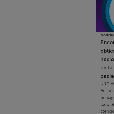
Noticia
Enco
obti
nacio
en la
pacie
NRC He
Encomp
princip
todo el
atenci