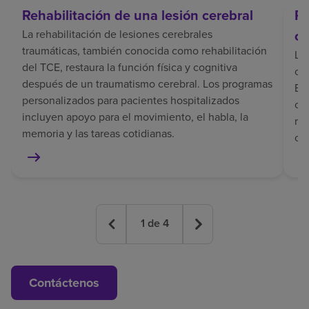
Rehabilitación de una lesión cerebral
Re
ce
La rehabilitación de lesiones cerebrales
traumáticas, también conocida como rehabilitación
La 
del TCE, restaura la función física y cognitiva
coo
después de un traumatismo cerebral. Los programas
El 
personalizados para pacientes hospitalizados
co
incluyen apoyo para el movimiento, el habla, la
rec
memoria y las tareas cotidianas.
co
1
de
4
Contáctenos