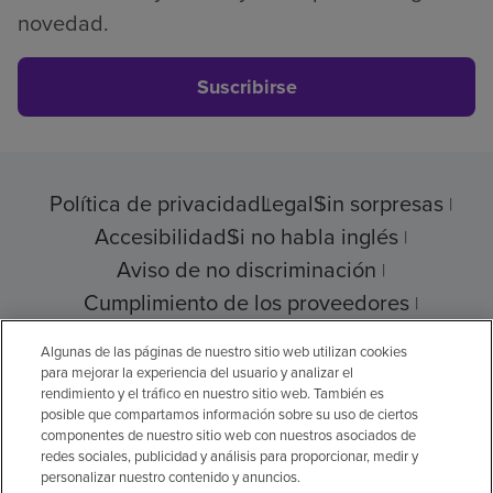
novedad.
Suscribirse
Política de privacidad
Legal
Sin sorpresas
Accesibilidad
Si no habla inglés
Aviso de no discriminación
Cumplimiento de los proveedores
Transparencia de precios
Algunas de las páginas de nuestro sitio web utilizan cookies
para mejorar la experiencia del usuario y analizar el
rendimiento y el tráfico en nuestro sitio web. También es
posible que compartamos información sobre su uso de ciertos
© 2026 Encompass Health Corporation
componentes de nuestro sitio web con nuestros asociados de
redes sociales, publicidad y análisis para proporcionar, medir y
Preferencias de cookies
personalizar nuestro contenido y anuncios.