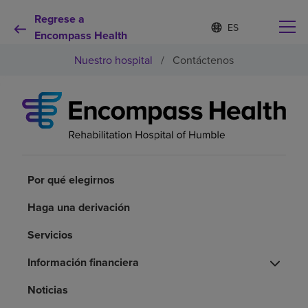
Regrese a
I
Lista
d
Encompass Health
de
i
idiomas
Nuestro hospital
/
Contáctenos
o
contraída
m
a
s
e
Por qué debe elegirnos
l
e
c
Servicios de rehabilitación
c
i
Por qué elegirnos
o
Pacientes y cuidadores
n
Haga una derivación
a
d
Servicios
Recursos de salud
o
Información financiera
Acerca de nosotros
Noticias