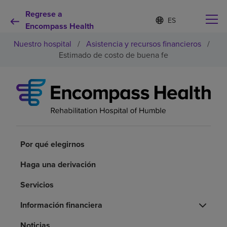
Regrese a
Lista
I
d
Encompass Health
de
i
idiomas
Nuestro hospital
/
Asistencia y recursos financieros
/
o
contraída
m
Estimado de costo de buena fe
a
s
e
Por qué debe elegirnos
l
e
c
Servicios de rehabilitación
c
i
o
Por qué elegirnos
Pacientes y cuidadores
n
a
Haga una derivación
d
Recursos de salud
o
Servicios
Acerca de nosotros
Información financiera
Noticias