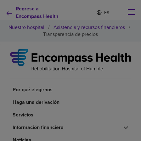
Regrese a
Lista
I
d
Encompass Health
de
i
idiomas
Nuestro hospital
/
Asistencia y recursos financieros
/
o
contraída
m
Transparencia de precios
a
s
e
Por qué debe elegirnos
l
e
c
Servicios de rehabilitación
c
i
o
Por qué elegirnos
Pacientes y cuidadores
n
a
Haga una derivación
d
Recursos de salud
o
Servicios
Acerca de nosotros
Información financiera
Noticias