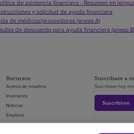
olítica de asistencia financiera - Resumen en lengua
nstrucciones y solicitud de ayuda financiera
ista de médicos/proveedores (anexo A)
autas de descuento para ayuda financiera (anexo B
Recursos
Suscríbase a n
Acerca de nosotros
Suscríbase hoy mi
Inversores
Suscribirse
Noticias
Empleos
Empleados