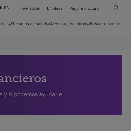
ista
Inversores
Empleos
Pagar mi factura
e
diomas
ores
Recursos de salud
Acerca de nosotros
Buscar un centro
ontraída
nancieros
ra y si podemos ayudarle.