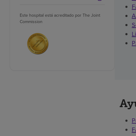
F
A
Este hospital está acreditado por The Joint
Commission
S
L
P
Ay
P
F