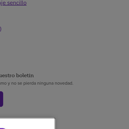
je sencillo
)
uestro boletín
smo y no se pierda ninguna novedad.