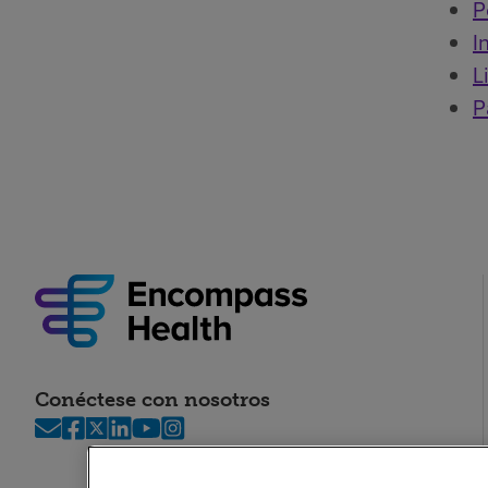
P
I
L
P
Conéctese con nosotros