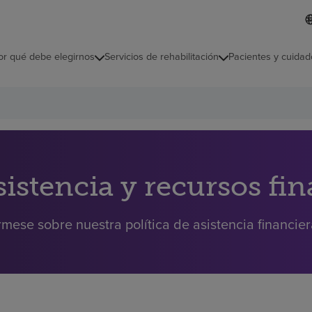
L
I
d
d
i
i
o
or qué debe elegirnos
Servicios de rehabilitación
Pacientes y cuidad
c
m
a
s
e
l
e
c
c
i
sistencia y recursos fi
o
n
a
rmese sobre nuestra política de asistencia financie
d
o