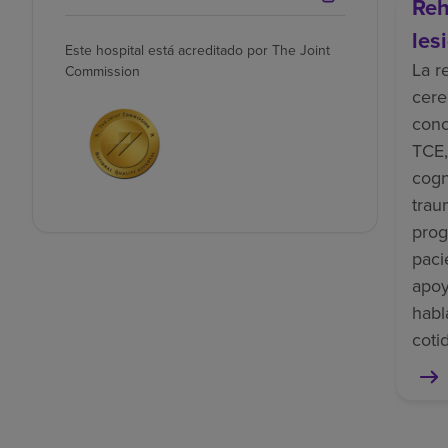
Reh
les
Este hospital está acreditado por The Joint
La r
Commission
cere
cono
TCE,
cogn
trau
prog
paci
apoy
habl
coti