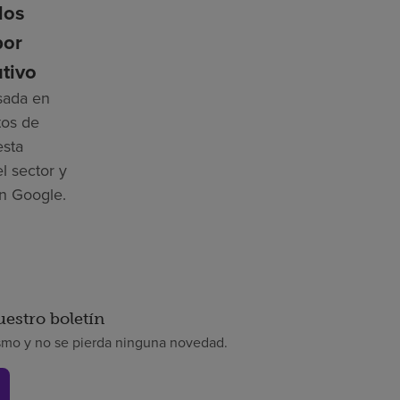
los
por
tivo
asada en
tos de
esta
l sector y
n Google.
uestro boletín
smo y no se pierda ninguna novedad.