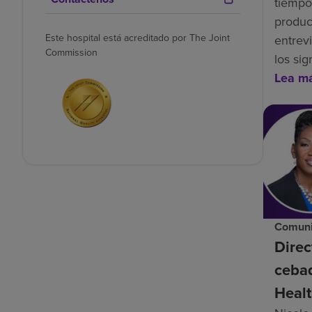
tiempo
produc
Este hospital está acreditado por The Joint
entrev
Commission
los si
Lea m
Comuni
Direc
ceba
Healt