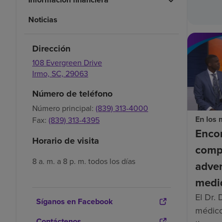
Noticias
Dirección
108 Evergreen Drive
Irmo,
SC,
29063
Número de teléfono
Número principal:
(839) 313-4000
En los
Fax:
(839) 313-4395
Enco
Horario de visita
compa
8 a. m. a 8 p. m. todos los días
adver
medi
El Dr.
Síganos en Facebook
médico
Contáctenos