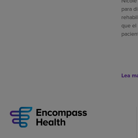
Nicole
para di
rehabi
que el 
pacien
Lea m