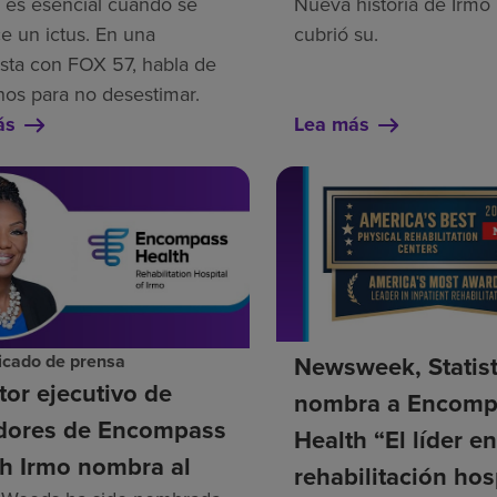
 es esencial cuando se
Nueva historia de Irm
e un ictus. En una
cubrió su.
ista con FOX 57, habla de
gnos para no desestimar.
ás
Lea más
cado de prensa
Newsweek, Statis
tor ejecutivo de
nombra a Encomp
dores de Encompass
Health “El líder e
h Irmo nombra al
rehabilitación hos