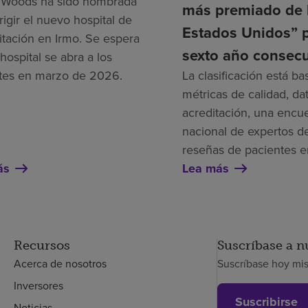
 Woods ha sido nombrada
más premiado de 
rigir el nuevo hospital de
Estados Unidos” 
litación en Irmo. Se espera
sexto año consecu
hospital se abra a los
tes en marzo de 2026.
La clasificación está b
métricas de calidad, da
acreditación, una encu
nacional de expertos de
reseñas de pacientes e
ás
Lea más
Recursos
Suscríbase a n
Acerca de nosotros
Suscríbase hoy mi
Inversores
Suscribirse
Noticias