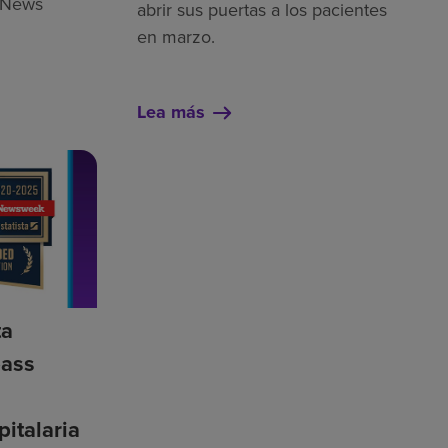
o News
abrir sus puertas a los pacientes
en marzo.
Lea más
ta
ass
n
pitalaria