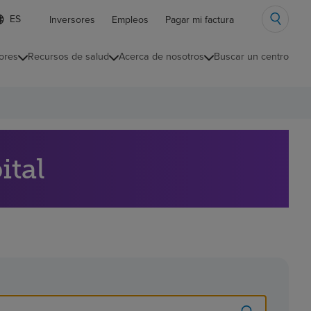
ista
Inversores
Empleos
Pagar mi factura
e
diomas
ores
Recursos de salud
Acerca de nosotros
Buscar un centro
ontraída
ital