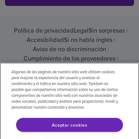
Política de privacidad
Legal
Sin sorpresas
Accesibilidad
Si no habla inglés
Aviso de no discriminación
Cumplimiento de los proveedores
Transparencia de precios
Algunas de las páginas de nuestro sitio web utilizan cookies
para mejorar la experiencia del usuario y analizar el
rendimiento y el tráfico en nuestro sitio web. También es
posible que compartamos información sobre su uso de ciertos
© 2026 Encompass Health Corporation
componentes de nuestro sitio web con nuestros asociados de
redes sociales, publicidad y análisis para proporcionar, medir y
Preferencias de cookies
personalizar nuestro contenido y anuncios.
Aceptar cookies
Aviso legal: Se tradujo con la ayuda de