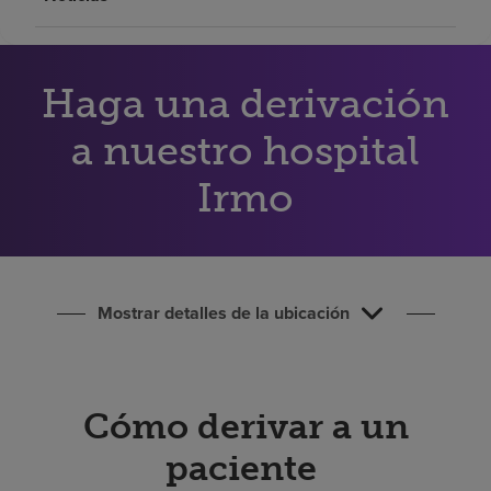
Buscar un centro
Haga una derivación
Inversores
Empleos
a nuestro hospital
Pagar mi factura
Irmo
Mostrar detalles de la ubicación
Cómo derivar a un
paciente