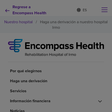
Regrese a
I
Lista
d
Encompass Health
de
i
idiomas
Nuestro hospital
/
Haga una derivación a nuestro hospital
o
contraída
m
Irmo
a
s
e
Por qué debe elegirnos
l
e
c
Servicios de rehabilitación
c
i
o
Por qué elegirnos
Pacientes y cuidadores
n
a
Haga una derivación
d
Recursos de salud
o
Servicios
Información financiera
Acerca de nosotros
Noticias