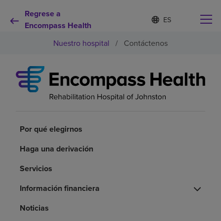
Regrese a
I
Lista
d
Encompass Health
de
i
idiomas
Nuestro hospital
/
Contáctenos
o
contraída
m
a
s
e
Por qué debe elegirnos
l
e
c
Servicios de rehabilitación
c
i
Por qué elegirnos
o
Pacientes y cuidadores
n
Haga una derivación
a
d
Servicios
Recursos de salud
o
Información financiera
Acerca de nosotros
Noticias