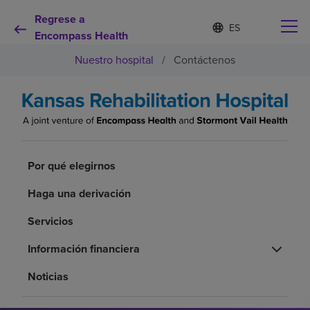
Regrese a
Lista
I
d
Encompass Health
de
i
idiomas
Nuestro hospital
/
Contáctenos
o
contraída
m
a
s
e
Por qué debe elegirnos
l
e
c
Servicios de rehabilitación
Por qué elegirnos
c
i
o
Haga una derivación
Pacientes y cuidadores
n
a
Servicios
d
Recursos de salud
o
Información financiera
Noticias
Acerca de nosotros