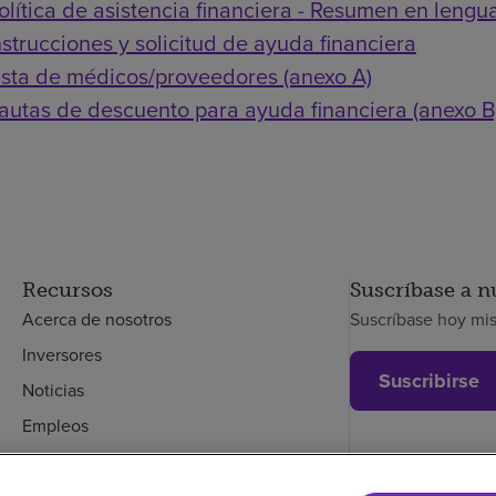
olítica de asistencia financiera - Resumen en lengua
nstrucciones y solicitud de ayuda financiera
ista de médicos/proveedores (anexo A)
autas de descuento para ayuda financiera (anexo B
Recursos
Suscríbase a n
Acerca de nosotros
Suscríbase hoy mi
Inversores
Suscribirse
Noticias
Empleos
Empleados