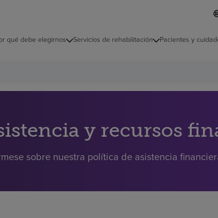
L
I
d
d
i
i
o
or qué debe elegirnos
Servicios de rehabilitación
Pacientes y cuidad
c
m
a
s
e
l
e
c
c
i
sistencia y recursos fi
o
n
a
rmese sobre nuestra política de asistencia financie
d
o