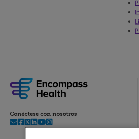
P
I
L
P
Conéctese con nosotros