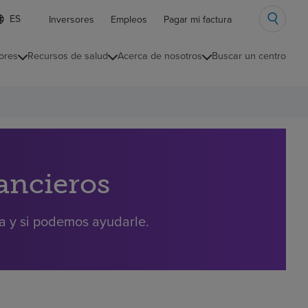
ista
Inversores
Empleos
Pagar mi factura
e
diomas
ores
Recursos de salud
Acerca de nosotros
Buscar un centro
ontraída
nancieros
ra y si podemos ayudarle.