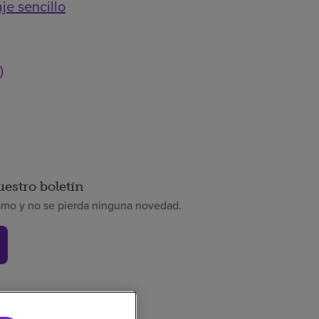
je sencillo
)
uestro boletín
smo y no se pierda ninguna novedad.