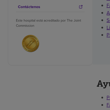
F
Contáctenos
A
S
Este hospital está acreditado por The Joint
Commission
L
P
Ay
P
F