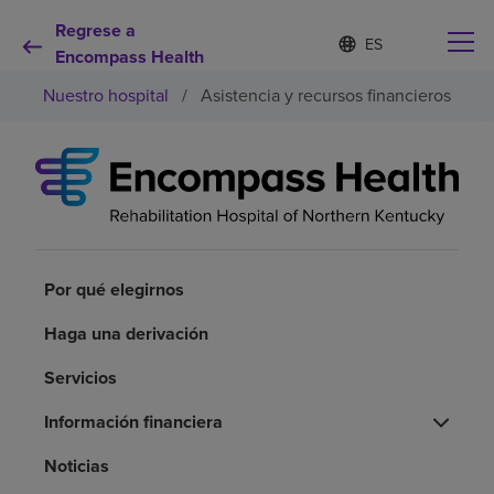
Regrese a
Lista
I
d
Encompass Health
de
i
idiomas
Nuestro hospital
/
Asistencia y recursos financieros
o
contraída
m
a
s
e
Por qué debe elegirnos
l
e
c
Servicios de rehabilitación
c
i
Por qué elegirnos
o
Pacientes y cuidadores
n
Haga una derivación
a
d
Servicios
Recursos de salud
o
Información financiera
Acerca de nosotros
Noticias