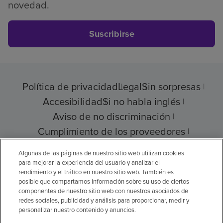
novedad.
Suscribirse
Política de privacidad
Legal
Sin sorpresas
Accesibilidad
Si no habla inglés
Aviso de no discriminación
Cumplimiento de los proveedores
Transparencia de precios
Algunas de las páginas de nuestro sitio web utilizan cookies
para mejorar la experiencia del usuario y analizar el
rendimiento y el tráfico en nuestro sitio web. También es
posible que compartamos información sobre su uso de ciertos
componentes de nuestro sitio web con nuestros asociados de
© 2026 Encompass Health Corporation
redes sociales, publicidad y análisis para proporcionar, medir y
personalizar nuestro contenido y anuncios.
Preferencias de cookies