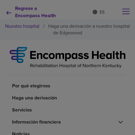
Regrese a
Lista
I
d
Encompass Health
de
i
idiomas
Nuestro hospital
/
Haga una derivación a nuestro hospital
o
contraída
m
de Edgewood
a
s
e
Por qué debe elegirnos
l
e
c
Servicios de rehabilitación
c
i
o
Por qué elegirnos
Pacientes y cuidadores
n
a
Haga una derivación
d
Recursos de salud
o
Servicios
Acerca de nosotros
Información financiera
Noticias