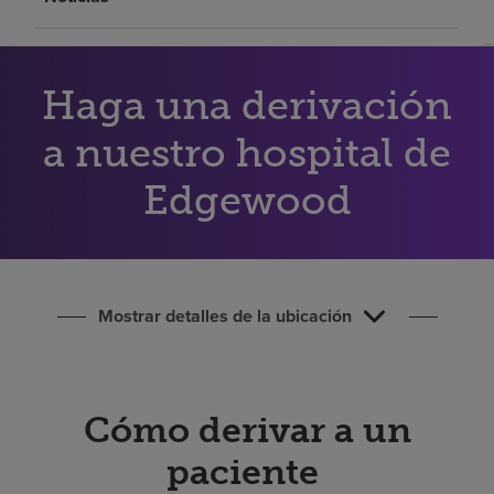
Buscar un centro
Inversores
Haga una derivación
Empleos
a nuestro hospital de
Pagar mi factura
Edgewood
Mostrar detalles de la ubicación
Cómo derivar a un
paciente