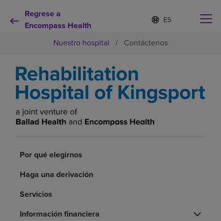
Regrese a
Lista
I
d
Encompass Health
de
i
idiomas
Nuestro hospital
/
Contáctenos
o
contraída
m
a
s
e
Por qué debe elegirnos
l
e
c
Servicios de rehabilitación
c
i
o
Pacientes y cuidadores
n
Por qué elegirnos
a
d
Recursos de salud
Haga una derivación
o
Servicios
Acerca de nosotros
Información financiera