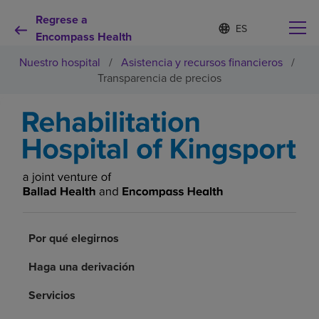
Regrese a
I
Lista
d
Encompass Health
de
i
idiomas
Nuestro hospital
/
Asistencia y recursos financieros
/
o
contraída
m
Transparencia de precios
a
s
e
Por qué debe elegirnos
l
e
c
Servicios de rehabilitación
c
i
o
Pacientes y cuidadores
n
a
Por qué elegirnos
d
Recursos de salud
o
Haga una derivación
Acerca de nosotros
Servicios