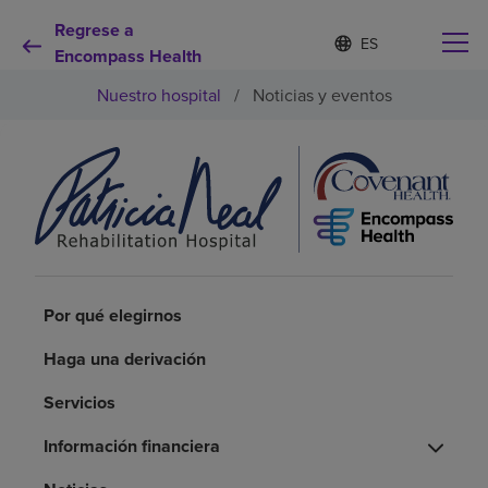
Regrese a
I
Lista
d
Encompass Health
de
i
idiomas
Nuestro hospital
/
Noticias y eventos
o
contraída
m
a
s
e
Por qué debe elegirnos
l
e
c
Servicios de rehabilitación
c
i
o
Pacientes y cuidadores
Por qué elegirnos
n
a
Haga una derivación
d
Recursos de salud
o
Servicios
Acerca de nosotros
Información financiera