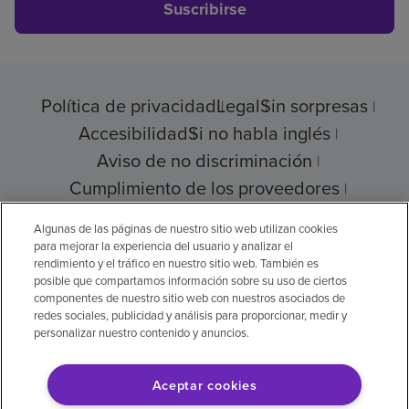
Suscribirse
Política de privacidad
Legal
Sin sorpresas
Accesibilidad
Si no habla inglés
Aviso de no discriminación
Cumplimiento de los proveedores
Transparencia de precios
Algunas de las páginas de nuestro sitio web utilizan cookies
para mejorar la experiencia del usuario y analizar el
rendimiento y el tráfico en nuestro sitio web. También es
posible que compartamos información sobre su uso de ciertos
© 2026 Encompass Health Corporation
componentes de nuestro sitio web con nuestros asociados de
redes sociales, publicidad y análisis para proporcionar, medir y
Preferencias de cookies
personalizar nuestro contenido y anuncios.
Aceptar cookies
Aviso legal: Se tradujo con la ayuda de