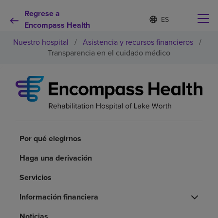
Regrese a
Lista
I
d
Encompass Health
de
i
idiomas
Nuestro hospital
/
Asistencia y recursos financieros
/
o
contraída
m
Transparencia en el cuidado médico
a
s
e
Por qué debe elegirnos
l
e
c
Servicios de rehabilitación
c
i
o
Por qué elegirnos
Pacientes y cuidadores
n
a
Haga una derivación
d
Recursos de salud
o
Servicios
Acerca de nosotros
Información financiera
Noticias