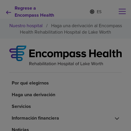
Regrese a
I
Lista
d
Encompass Health
de
i
idiomas
Nuestro hospital
/
Haga una derivación al Encompass
o
contraída
m
Health Rehabilitation Hospital de Lake Worth
a
s
e
Por qué debe elegirnos
l
e
c
Servicios de rehabilitación
c
i
o
Por qué elegirnos
Pacientes y cuidadores
n
a
Haga una derivación
d
Recursos de salud
o
Servicios
Acerca de nosotros
Información financiera
Noticias