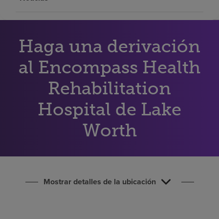
Buscar un centro
Haga una derivación
Inversores
Empleos
al Encompass Health
Pagar mi factura
Rehabilitation
Hospital de Lake
Worth
Mostrar detalles de la ubicación