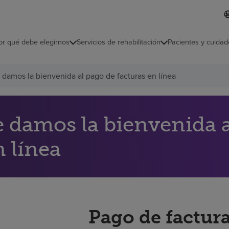
I
L
d
d
i
i
o
or qué debe elegirnos
Servicios de rehabilitación
Pacientes y cuidad
c
m
a
s
 damos la bienvenida al pago de facturas en línea
e
l
e
c
c
e damos la bienvenida a
i
o
n línea
n
a
d
o
Pago de factura