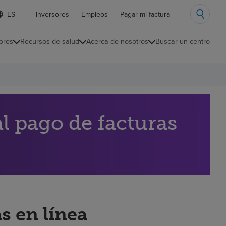
ista
Inversores
Empleos
Pagar mi factura
e
diomas
ores
Recursos de salud
Acerca de nosotros
Buscar un centro
ontraída
l pago de facturas
s en línea