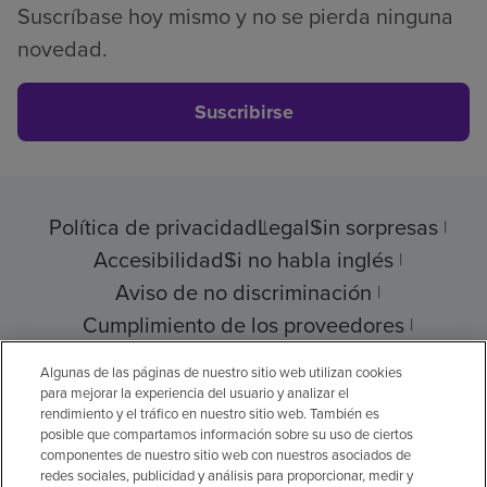
Suscríbase hoy mismo y no se pierda ninguna
novedad.
Suscribirse
Política de privacidad
Legal
Sin sorpresas
Accesibilidad
Si no habla inglés
Aviso de no discriminación
Cumplimiento de los proveedores
Transparencia de precios
Algunas de las páginas de nuestro sitio web utilizan cookies
para mejorar la experiencia del usuario y analizar el
rendimiento y el tráfico en nuestro sitio web. También es
posible que compartamos información sobre su uso de ciertos
componentes de nuestro sitio web con nuestros asociados de
© 2026 Encompass Health Corporation
redes sociales, publicidad y análisis para proporcionar, medir y