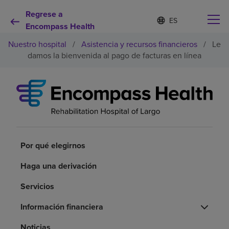
Regrese a
Lista
I
d
Encompass Health
de
i
idiomas
Nuestro hospital
/
Asistencia y recursos financieros
/
Le
o
contraída
m
damos la bienvenida al pago de facturas en línea
a
s
e
Por qué debe elegirnos
l
e
c
Servicios de rehabilitación
c
i
o
Por qué elegirnos
Pacientes y cuidadores
n
a
Haga una derivación
d
Recursos de salud
o
Servicios
Acerca de nosotros
Información financiera
Noticias