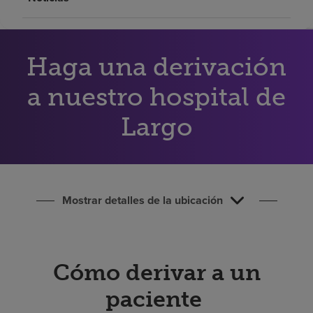
Buscar un centro
Inversores
Haga una derivación
Empleos
a nuestro hospital de
Pagar mi factura
Largo
Mostrar detalles de la ubicación
Cómo derivar a un
paciente