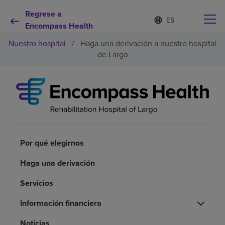
Regrese a
Lista
I
d
Encompass Health
de
i
idiomas
Nuestro hospital
/
Haga una derivación a nuestro hospital
o
contraída
m
de Largo
a
s
e
Por qué debe elegirnos
l
e
c
Servicios de rehabilitación
c
i
o
Por qué elegirnos
Pacientes y cuidadores
n
a
Haga una derivación
d
Recursos de salud
o
Servicios
Acerca de nosotros
Información financiera
Noticias