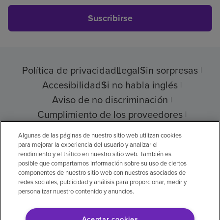
Suscribirse
Política de privacidad
Legal
Sin sorpresas
Accesibilidad
Si no habla inglés
Aviso de no discriminación
Cumplimiento de los proveedores
Transparencia de precios
Algunas de las páginas de nuestro sitio web utilizan cookies
para mejorar la experiencia del usuario y analizar el
rendimiento y el tráfico en nuestro sitio web. También es
posible que compartamos información sobre su uso de ciertos
componentes de nuestro sitio web con nuestros asociados de
© 2026 Encompass Health Corporation
redes sociales, publicidad y análisis para proporcionar, medir y
personalizar nuestro contenido y anuncios.
Preferencias de cookies
Aceptar cookies