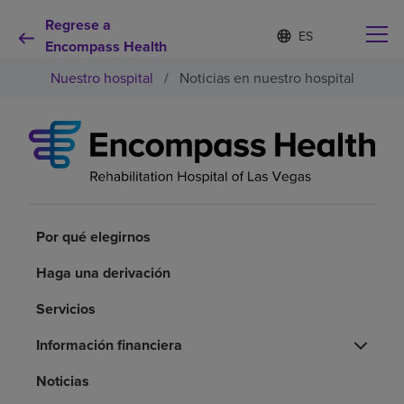
Regrese a
Lista
I
d
Encompass Health
de
i
idiomas
Nuestro hospital
/
Noticias en nuestro hospital
o
contraída
m
a
s
e
Por qué debe elegirnos
l
e
c
Servicios de rehabilitación
c
i
Por qué elegirnos
o
Pacientes y cuidadores
n
Haga una derivación
a
d
Servicios
Recursos de salud
o
Información financiera
Acerca de nosotros
Noticias