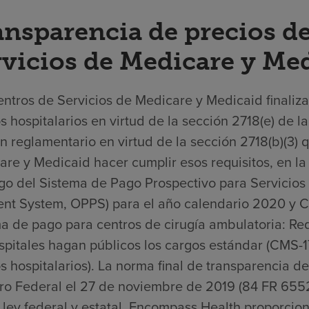
ansparencia de precios de
rvicios de Medicare y Me
ntros de Servicios de Medicare y Medicaid finaliza
s hospitalarios en virtud de la sección 2718(e) de 
n reglamentario en virtud de la sección 2718(b)(3) 
re y Medicaid hacer cumplir esos requisitos, en la 
go del Sistema de Pago Prospectivo para Servicios 
nt System, OPPS) para el año calendario 2020 y Ca
a de pago para centros de cirugía ambulatoria: Req
spitales hagan públicos los cargos estándar (CMS-1
s hospitalarios). La norma final de transparencia de
tro Federal el 27 de noviembre de 2019 (84 FR 6552
 ley federal y estatal, Encompass Health proporcio