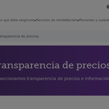
I
L
d
d
i
i
o
or qué debe elegirnos
Servicios de rehabilitación
Pacientes y cuidad
c
m
a
s
ansparencia de precios
e
l
e
c
c
i
ransparencia de precio
o
n
a
orcionamos transparencia de precios e información 
d
o