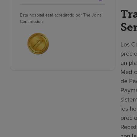
Tr
Este hospital está acreditado por The Joint
Commission
Se
Los Ce
precio
un pla
Medica
de Pa
Payme
sistem
los ho
precio
Regis
con la