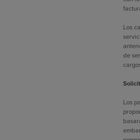
factur
Los c
servic
anter
de ser
cargo
Solic
Los pa
propor
basará
embar
ponga