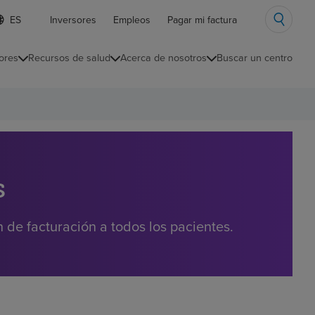
ista
Inversores
Empleos
Pagar mi factura
e
diomas
ores
Recursos de salud
Acerca de nosotros
Buscar un centro
ontraída
s
de facturación a todos los pacientes.