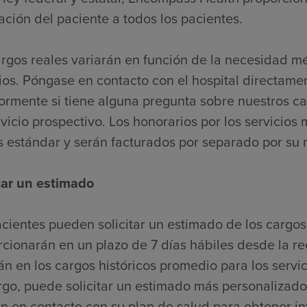
ación del paciente a todos los pacientes.
argos reales variarán en función de la necesidad m
ios. Póngase en contacto con el hospital directame
iormente si tiene alguna pregunta sobre nuestros c
vicio prospectivo. Los honorarios por los servicios 
s estándar y serán facturados por separado por su
itar un estimado
cientes pueden solicitar un estimado de los cargos
cionarán en un plazo de 7 días hábiles desde la re
n en los cargos históricos promedio para los servic
go, puede solicitar un estimado más personalizado
n en contacto con su plan de salud para obtener i