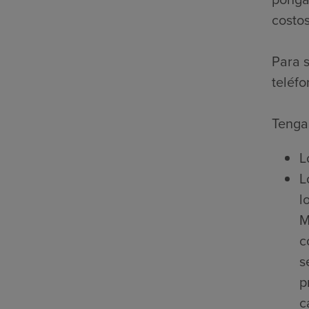
costos
Para s
teléfo
Tenga 
L
L
l
M
c
s
p
c