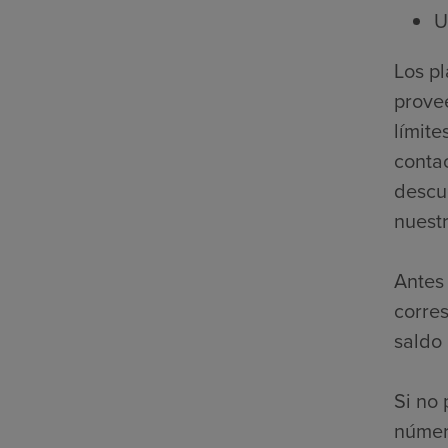
U
Los p
prove
límite
contac
descue
nuestr
Antes 
corre
saldo
Si no 
númer