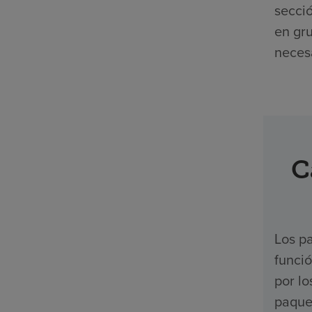
secció
en gr
necesa
C
Los pa
funci
por l
paquet