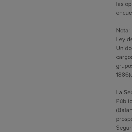
las op
encuen
Nota: 
Ley d
Unidos
cargos
grupo
1886(d
La Se
Públic
(Bala
prospe
Seguri