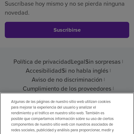
Suscríbase hoy mismo y no se pierda ninguna
novedad.
Suscribirse
Política de privacidad
Legal
Sin sorpresas
Accesibilidad
Si no habla inglés
Aviso de no discriminación
Cumplimiento de los proveedores
Transparencia de precios
Algunas de las páginas de nuestro sitio web utilizan cookies
para mejorar la experiencia del usuario y analizar el
rendimiento y el tráfico en nuestro sitio web. También es
posible que compartamos información sobre su uso de ciertos
componentes de nuestro sitio web con nuestros asociados de
© 2026 Encompass Health Corporation
redes sociales, publicidad y análisis para proporcionar, medir y