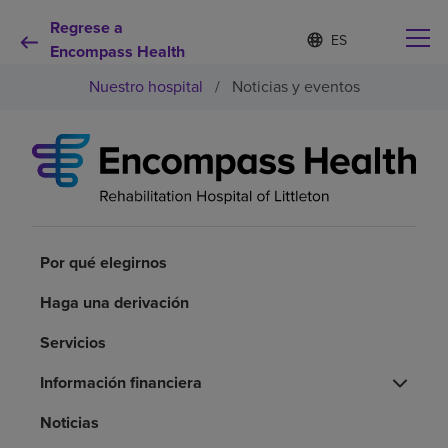
Regrese a
Lista
I
d
Encompass Health
de
i
idiomas
Nuestro hospital
/
Noticias y eventos
o
contraída
m
a
s
e
Por qué debe elegirnos
l
e
c
Servicios de rehabilitación
c
i
Por qué elegirnos
o
Pacientes y cuidadores
n
Haga una derivación
a
d
Servicios
Recursos de salud
o
Información financiera
Acerca de nosotros
Noticias