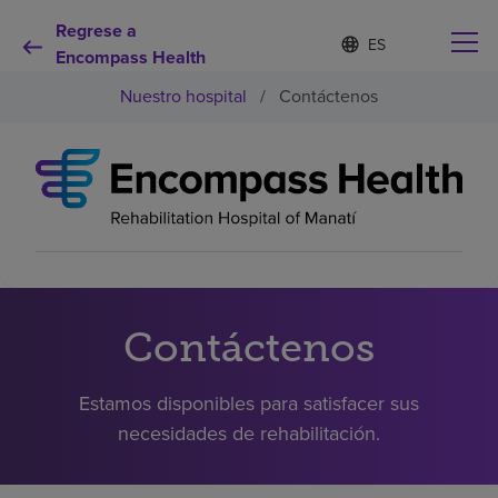
Regrese a
Lista
I
d
Encompass Health
de
i
idiomas
Nuestro hospital
/
Contáctenos
o
contraída
m
a
s
e
Por qué debe elegirnos
l
e
c
Servicios de rehabilitación
c
i
o
Pacientes y cuidadores
n
Contáctenos
a
d
Recursos de salud
o
Estamos disponibles para satisfacer sus
necesidades de rehabilitación.
Acerca de nosotros