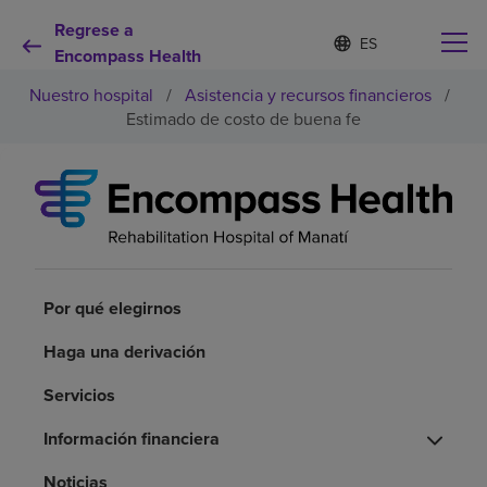
Regrese a
I
Lista
d
Encompass Health
de
i
idiomas
Nuestro hospital
/
Asistencia y recursos financieros
/
o
contraída
m
Estimado de costo de buena fe
a
s
e
Por qué debe elegirnos
l
e
c
Servicios de rehabilitación
c
i
o
Por qué elegirnos
Pacientes y cuidadores
n
a
Haga una derivación
d
Recursos de salud
o
Servicios
Información financiera
Acerca de nosotros
Noticias