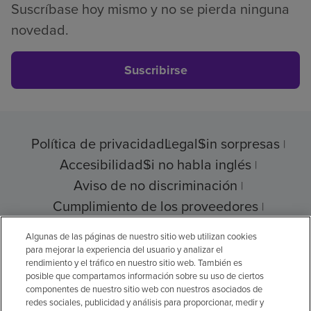
Suscríbase hoy mismo y no se pierda ninguna
novedad.
Suscribirse
Política de privacidad
Legal
Sin sorpresas
Accesibilidad
Si no habla inglés
Aviso de no discriminación
Cumplimiento de los proveedores
Transparencia de precios
Algunas de las páginas de nuestro sitio web utilizan cookies
para mejorar la experiencia del usuario y analizar el
rendimiento y el tráfico en nuestro sitio web. También es
posible que compartamos información sobre su uso de ciertos
© 2026 Encompass Health Corporation
componentes de nuestro sitio web con nuestros asociados de
redes sociales, publicidad y análisis para proporcionar, medir y