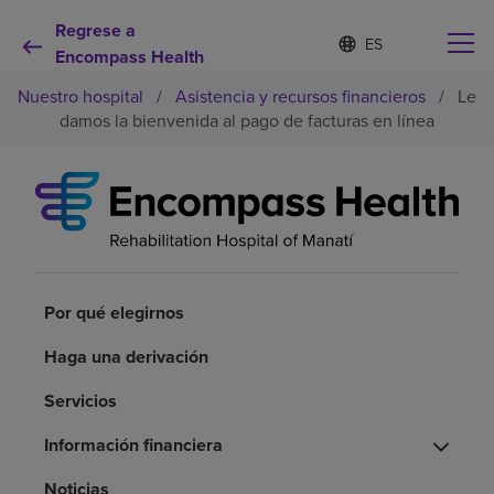
Regrese a
I
Lista
d
Encompass Health
de
i
idiomas
Nuestro hospital
/
Asistencia y recursos financieros
/
Le
o
contraída
m
damos la bienvenida al pago de facturas en línea
a
s
e
Por qué debe elegirnos
l
e
c
Servicios de rehabilitación
c
i
o
Por qué elegirnos
Pacientes y cuidadores
n
a
Haga una derivación
d
Recursos de salud
o
Servicios
Información financiera
Acerca de nosotros
Noticias