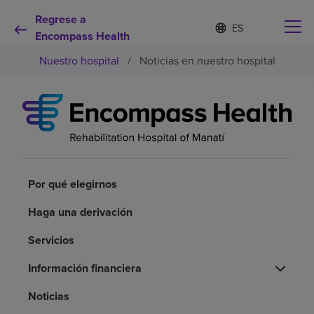
Regrese a
Lista
I
d
Encompass Health
de
i
idiomas
Nuestro hospital
/
Noticias en nuestro hospital
o
contraída
m
a
s
e
Por qué debe elegirnos
l
e
c
Servicios de rehabilitación
c
i
Por qué elegirnos
o
Pacientes y cuidadores
n
Haga una derivación
a
d
Servicios
Recursos de salud
o
Información financiera
Acerca de nosotros
Noticias