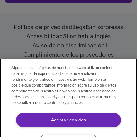
Política de privacidad
Legal
Sin sorpresas
Accesibilidad
Si no habla inglés
Aviso de no discriminación
Cumplimiento de los proveedores
Transparencia de precios
Algunas de las páginas de nuestro sitio web utilizan cookies
para mejorar la experiencia del usuario y analizar el
rendimiento y el tráfico en nuestro sitio web. También es
posible que compartamos información sobre su uso de ciertos
componentes de nuestro sitio web con nuestros asociados de
© 2026 Encompass Health Corporation
redes sociales, publicidad y análisis para proporcionar, medir y
personalizar nuestro contenido y anuncios.
Preferencias de cookies
Aceptar cookies
Aviso legal: Se tradujo con la ayuda de
inteligencia artificial (IA). La versión en inglés