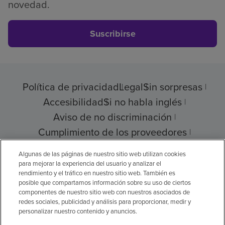
novedad.
Suscribirse
Política de privacidad
Legal
Sin sorpresas
Accesibilidad
Si no habla inglés
Aviso de no discriminación
Cumplimiento de los proveedores
Transparencia de precios
Algunas de las páginas de nuestro sitio web utilizan cookies
para mejorar la experiencia del usuario y analizar el
rendimiento y el tráfico en nuestro sitio web. También es
posible que compartamos información sobre su uso de ciertos
componentes de nuestro sitio web con nuestros asociados de
© 2026 Encompass Health Corporation
redes sociales, publicidad y análisis para proporcionar, medir y
personalizar nuestro contenido y anuncios.
Preferencias de cookies