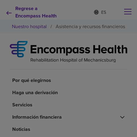
Regrese a
Lista
I
d
Encompass Health
de
i
idiomas
Nuestro hospital
/
Asistencia y recursos financieros
o
contraída
m
a
s
e
Por qué debe elegirnos
l
e
c
Servicios de rehabilitación
c
i
Por qué elegirnos
o
Pacientes y cuidadores
n
Haga una derivación
a
d
Servicios
Recursos de salud
o
Información financiera
Acerca de nosotros
Noticias