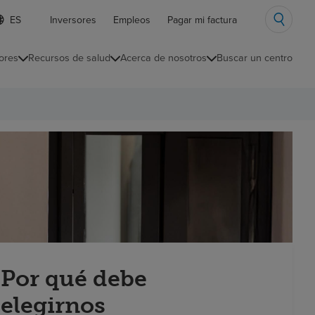
ista
Inversores
Empleos
Pagar mi factura
e
diomas
ores
Recursos de salud
Acerca de nosotros
Buscar un centro
ontraída
Por qué debe
elegirnos