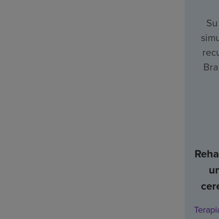
Su
simu
rec
Bra
Rehab
u
cer
Terapi