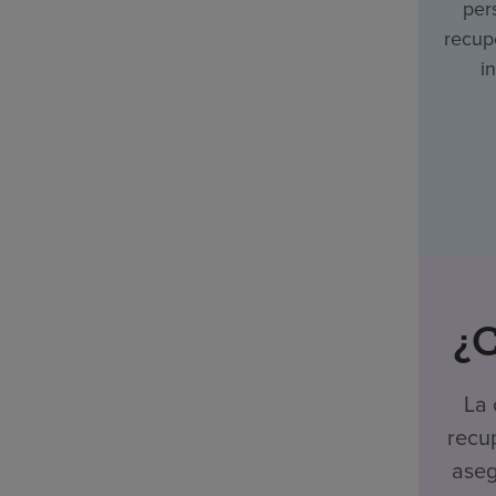
per
recupe
i
¿C
La 
recu
aseg