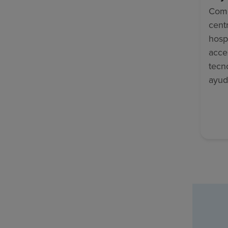
Como
cent
hosp
acce
tecn
ayud