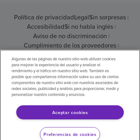
Política de privacidad
Legal
Sin sorpresas
Accesibilidad
Si no habla inglés
Aviso de no discriminación
Cumplimiento de los proveedores
Transparencia de precios
Algunas de las páginas de nuestro sitio web utilizan cookies
para mejorar la experiencia del usuario y analizar el
rendimiento y el tráfico en nuestro sitio web. También es
posible que compartamos información sobre su uso de ciertos
© 2026 Encompass Health Corporation
componentes de nuestro sitio web con nuestros asociados de
redes sociales, publicidad y análisis para proporcionar, medir y
Preferencias de cookies
personalizar nuestro contenido y anuncios.
Aceptar cookies
Aviso legal: Se tradujo con la ayuda de
inteligencia artificial (IA). La versión en inglés
Preferencias de cookies
es la versión oficial.