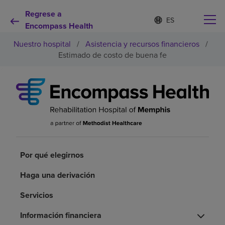
Regrese a
I
Lista
d
Encompass Health
de
i
idiomas
Nuestro hospital
/
Asistencia y recursos financieros
/
o
contraída
m
Estimado de costo de buena fe
a
s
e
Por qué debe elegirnos
l
e
c
Servicios de rehabilitación
c
i
o
Pacientes y cuidadores
n
Por qué elegirnos
a
d
Recursos de salud
Haga una derivación
o
Servicios
Acerca de nosotros
Información financiera