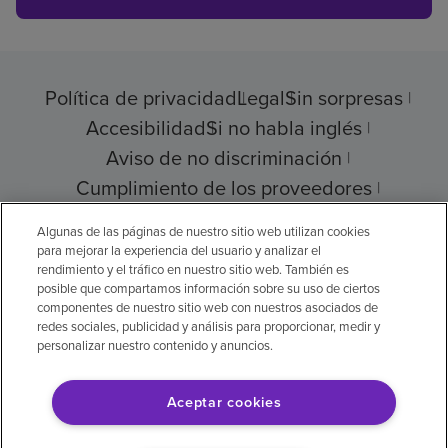
Política de privacidad
Legal
Sin sorpresas
Accesibilidad
Si no habla inglés
Aviso de no discriminación
Cumplimiento de los proveedores
Transparencia de precios
Algunas de las páginas de nuestro sitio web utilizan cookies
para mejorar la experiencia del usuario y analizar el
rendimiento y el tráfico en nuestro sitio web. También es
posible que compartamos información sobre su uso de ciertos
componentes de nuestro sitio web con nuestros asociados de
© 2026 Encompass Health Corporation
redes sociales, publicidad y análisis para proporcionar, medir y
personalizar nuestro contenido y anuncios.
Preferencias de cookies
Aceptar cookies
Aviso legal: Se tradujo con la ayuda de