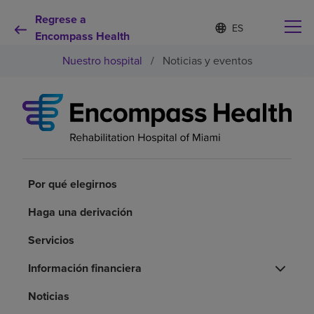
Regrese a
Lista
I
d
Encompass Health
de
i
idiomas
Nuestro hospital
/
Noticias y eventos
o
contraída
m
a
s
e
Por qué debe elegirnos
l
e
c
Servicios de rehabilitación
c
i
Por qué elegirnos
o
Pacientes y cuidadores
n
Haga una derivación
a
d
Servicios
Recursos de salud
o
Información financiera
Acerca de nosotros
Noticias