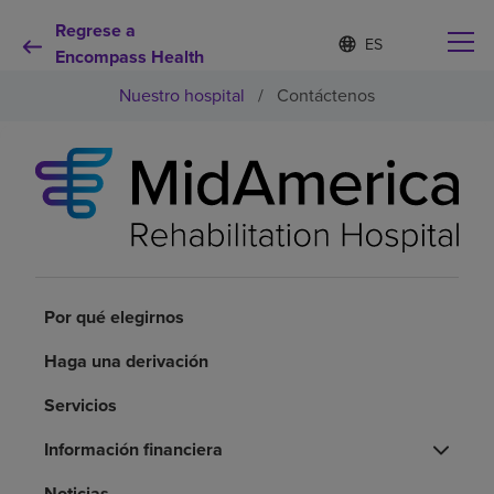
Regrese a
Lista
I
d
Encompass Health
de
i
idiomas
Nuestro hospital
/
Contáctenos
o
contraída
m
a
s
e
Por qué debe elegirnos
l
e
c
Servicios de rehabilitación
c
i
o
Por qué elegirnos
Pacientes y cuidadores
n
a
Haga una derivación
d
Recursos de salud
o
Servicios
Acerca de nosotros
Información financiera
Noticias