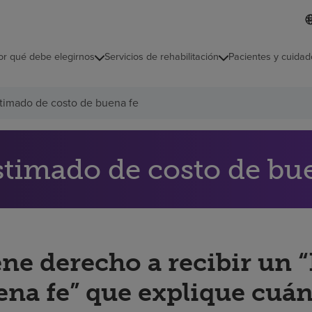
L
I
d
d
i
i
o
or qué debe elegirnos
Servicios de rehabilitación
Pacientes y cuidad
c
m
a
s
timado de costo de buena fe
e
l
e
c
c
stimado de costo de bu
i
o
n
a
d
o
ene derecho a recibir un 
ena fe” que explique cuán