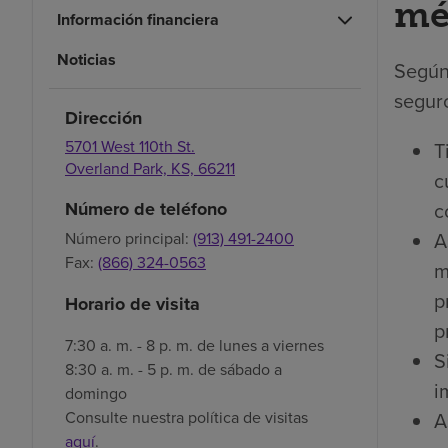
mé
Información financiera
Noticias
Según
seguro
Dirección
5701 West 110th St.
T
Overland Park,
KS,
66211
c
c
Número de teléfono
A
Número principal:
(913) 491-2400
Fax:
(866) 324-0563
m
p
Horario de visita
p
7:30 a. m. - 8 p. m. de lunes a viernes
S
8:30 a. m. - 5 p. m. de sábado a
i
domingo
A
Consulte nuestra política de visitas
aquí
.