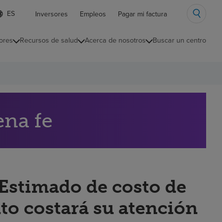
ista
Inversores
Empleos
Pagar mi factura
e
diomas
ores
Recursos de salud
Acerca de nosotros
Buscar un centro
ontraída
ena fe
“Estimado de costo de
to costará su atención