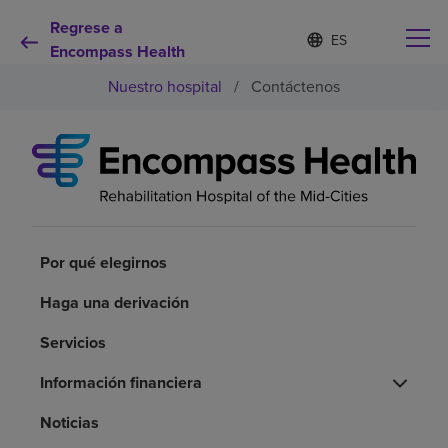
Regrese a
Lista
I
d
Encompass Health
de
i
idiomas
Nuestro hospital
/
Contáctenos
o
contraída
m
a
s
e
Por qué debe elegirnos
l
e
c
Servicios de rehabilitación
c
i
Por qué elegirnos
o
Pacientes y cuidadores
n
Haga una derivación
a
d
Servicios
Recursos de salud
o
Información financiera
Acerca de nosotros
Noticias