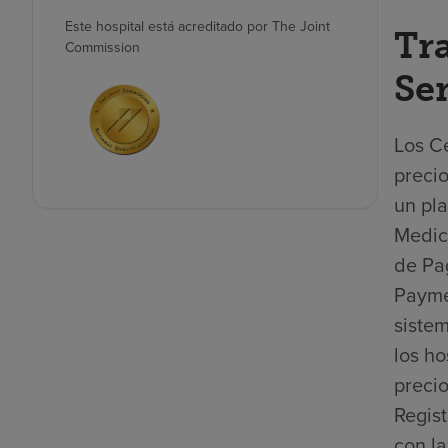
Este hospital está acreditado por The Joint
Tr
Commission
Se
Los Ce
precio
un pla
Medica
de Pa
Payme
sistem
los ho
precio
Regis
con la