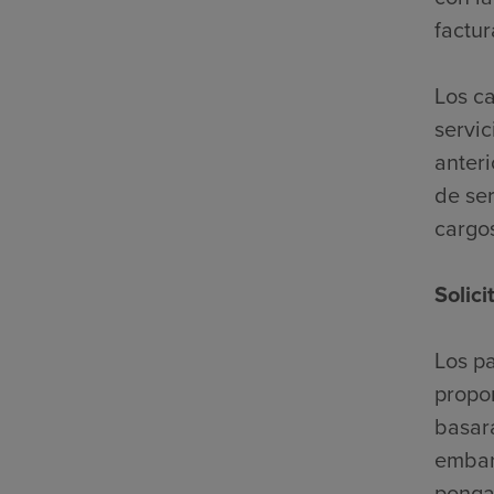
factur
Los c
servic
anter
de ser
cargo
Solic
Los pa
propor
basará
embar
ponga