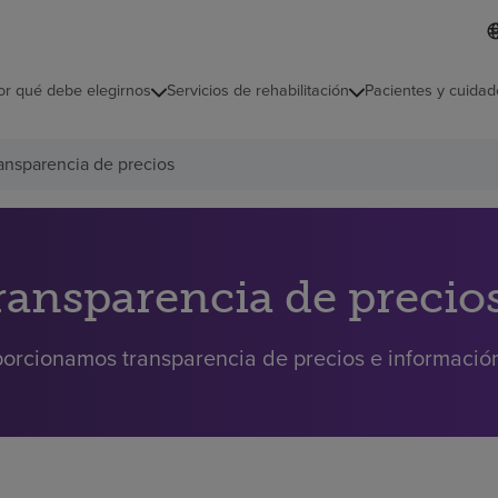
L
I
d
d
i
i
o
or qué debe elegirnos
Servicios de rehabilitación
Pacientes y cuidad
c
m
a
s
ansparencia de precios
e
l
e
c
c
i
ransparencia de precio
o
n
a
orcionamos transparencia de precios e información 
d
o