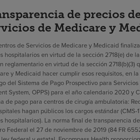
ansparencia de precios de
rvicios de Medicare y Me
ntros de Servicios de Medicare y Medicaid finaliza
s hospitalarios en virtud de la sección 2718(e) de 
n reglamentario en virtud de la sección 2718(b)(3) 
re y Medicaid hacer cumplir esos requisitos, en la 
go del Sistema de Pago Prospectivo para Servicios 
nt System, OPPS) para el año calendario 2020 y Ca
a de pago para centros de cirugía ambulatoria: Req
spitales hagan públicos los cargos estándar (CMS-1
s hospitalarios). La norma final de transparencia de
tro Federal el 27 de noviembre de 2019 (84 FR 6552
 ley federal y estatal, Encompass Health proporcio