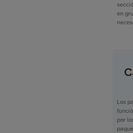
secció
en gr
necesa
C
Los pa
funci
por l
paquet