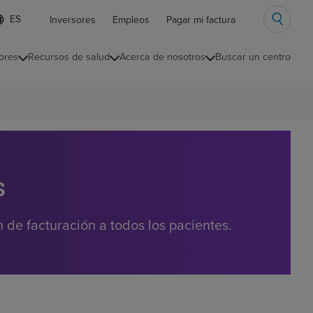
ista
Inversores
Empleos
Pagar mi factura
e
diomas
ores
Recursos de salud
Acerca de nosotros
Buscar un centro
ontraída
s
de facturación a todos los pacientes.