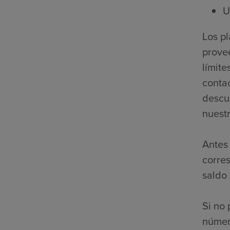
U
Los p
prove
límite
contac
descue
nuestr
Antes 
corre
saldo
Si no 
númer