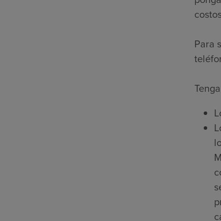
costos
Para s
teléfo
Tenga 
L
L
l
M
c
s
p
c