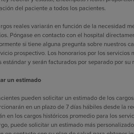
ación del paciente a todos los pacientes.
argos reales variarán en función de la necesidad m
ios. Póngase en contacto con el hospital directame
iormente si tiene alguna pregunta sobre nuestros c
vicio prospectivo. Los honorarios por los servicios 
s estándar y serán facturados por separado por su
itar un estimado
cientes pueden solicitar un estimado de los cargos
cionarán en un plazo de 7 días hábiles desde la re
n en los cargos históricos promedio para los servic
go, puede solicitar un estimado más personalizado
n en contacto con su plan de salud para obtener i