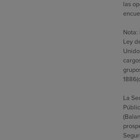
las op
encuen
Nota: 
Ley d
Unidos
cargos
grupo
1886(d
La Se
Públic
(Bala
prospe
Seguri