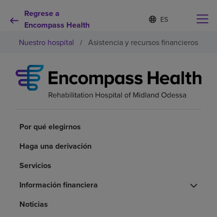
Regrese a
I
Lista
d
Encompass Health
de
i
idiomas
Nuestro hospital
/
Asistencia y recursos financieros
o
contraída
m
a
s
e
Por qué debe elegirnos
l
e
c
Servicios de rehabilitación
c
i
Por qué elegirnos
o
Pacientes y cuidadores
n
Haga una derivación
a
d
Servicios
Recursos de salud
o
Información financiera
Acerca de nosotros
Noticias