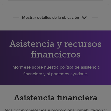
Buscar un centro
Mostrar detalles de la ubicación
Inversores
Empleos
Pagar mi factura
Asistencia y recursos
financieros
Infórmese sobre nuestra política de asistencia
financiera y si podemos ayudarle.
Asistencia financiera
Nos comprometemos a proporcionar rehabilitación y