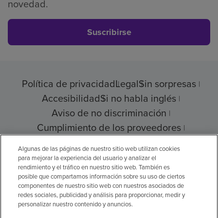
novedad.
Suscribirse
Política de privacidad
Legal
Sin sorpresas
Accesibilidad
Si no habla inglés
Aviso de no discriminación
Cumplimiento de los proveedores
Transparencia de precios
Algunas de las páginas de nuestro sitio web utilizan cookies
para mejorar la experiencia del usuario y analizar el
rendimiento y el tráfico en nuestro sitio web. También es
posible que compartamos información sobre su uso de ciertos
© 2026 Encompass Health Corporation
componentes de nuestro sitio web con nuestros asociados de
redes sociales, publicidad y análisis para proporcionar, medir y
Preferencias de cookies
personalizar nuestro contenido y anuncios.