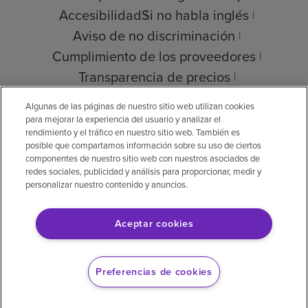
Accesibilidad
Si no habla inglés
Aviso de no discriminación
Cumplimiento de los proveedores
Transparencia de precios
Ayuda para pagar su factura
Algunas de las páginas de nuestro sitio web utilizan cookies
para mejorar la experiencia del usuario y analizar el
rendimiento y el tráfico en nuestro sitio web. También es
posible que compartamos información sobre su uso de ciertos
componentes de nuestro sitio web con nuestros asociados de
© 2026 Encompass Health Corporation
redes sociales, publicidad y análisis para proporcionar, medir y
personalizar nuestro contenido y anuncios.
Preferencias de cookies
Aceptar cookies
Aviso legal: Se tradujo con la ayuda de
inteligencia artificial (IA). La versión en inglés
Preferencias de cookies
es la versión oficial.