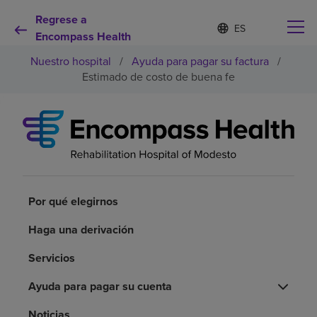
Regrese a
Lista
I
d
Encompass Health
de
i
idiomas
Nuestro hospital
/
Ayuda para pagar su factura
/
o
contraída
m
Estimado de costo de buena fe
a
s
e
Por qué debe elegirnos
l
e
c
Servicios de rehabilitación
c
i
o
Por qué elegirnos
Pacientes y cuidadores
n
a
Haga una derivación
d
Recursos de salud
o
Servicios
Acerca de nosotros
Ayuda para pagar su cuenta
Noticias