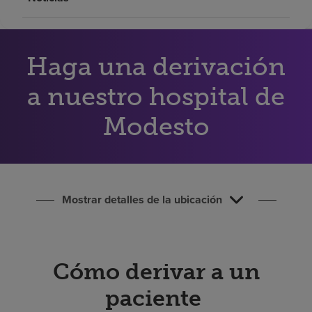
Buscar un centro
Haga una derivación
Inversores
Empleos
a nuestro hospital de
Pagar mi factura
Modesto
Mostrar detalles de la ubicación
Cómo derivar a un
paciente