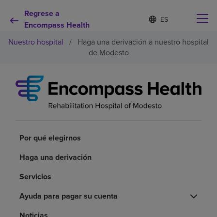
Regrese a
Lista
I
d
Encompass Health
de
i
idiomas
Nuestro hospital
/
Haga una derivación a nuestro hospital
o
contraída
m
de Modesto
a
s
e
Por qué debe elegirnos
l
e
c
Servicios de rehabilitación
c
i
o
Por qué elegirnos
Pacientes y cuidadores
n
a
Haga una derivación
d
Recursos de salud
o
Servicios
Acerca de nosotros
Ayuda para pagar su cuenta
Noticias