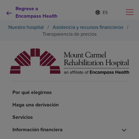
Regrese a
I
Lista
d
Encompass Health
de
i
idiomas
Nuestro hospital
/
Asistencia y recursos financieros
/
o
contraída
m
Transparencia de precios
a
s
e
Por qué debe elegirnos
l
e
c
Servicios de rehabilitación
c
i
o
Pacientes y cuidadores
Por qué elegirnos
n
a
d
Haga una derivación
Recursos de salud
o
Servicios
Acerca de nosotros
Información financiera