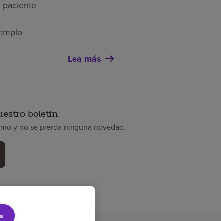
l paciente
jemplo
Lea más
uestro boletín
smo y no se pierda ninguna novedad.
s