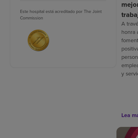
mejor
Este hospital está acreditado por The Joint
traba
Commission
A trav
honra 
foment
positiv
person
emplea
y servi
Lea m