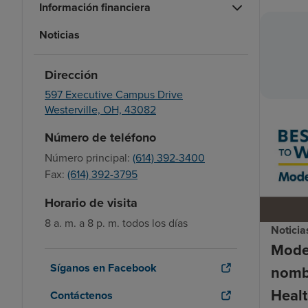
Información financiera
Noticias
Dirección
597 Executive Campus Drive
Westerville,
OH,
43082
Número de teléfono
Número principal:
(614) 392-3400
Fax:
(614) 392-3795
Horario de visita
8 a. m. a 8 p. m. todos los días
Noticia
Mode
Síganos en Facebook
nomb
Healt
Contáctenos