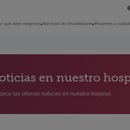
L
I
d
d
i
i
o
or qué debe elegirnos
Servicios de rehabilitación
Pacientes y cuidad
c
m
a
s
e
l
e
c
c
i
oticias en nuestro hosp
o
n
a
zca las últimas noticias en nuestro hospital.
d
o