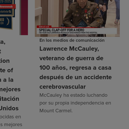
En los medios de comunicación
a,
Lawrence McCauley,
t
veterano de guerra de
tion
100 años, regresa a casa
te of
después de un accidente
 a la
cerebrovascular
 mejores
McCauley ha estado luchando
itación
por su propia independencia en
 Unidos
Mount Carmel.
nocidas en
las mejores