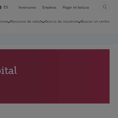
ista
Inversores
Empleos
Pagar mi factura
e
diomas
ores
Recursos de salud
Acerca de nosotros
Buscar un centro
ontraída
ital