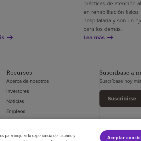
prácticas de atención a
en rehabilitación física
hospitalaria y son un e
para los demás.
ás
Lea más
Recursos
Suscríbase a n
Acerca de nosotros
Suscríbase hoy mi
Inversores
Suscribirse
Noticias
Empleos
Empleados
es para mejorar la experiencia del usuario y
Aceptar cookie