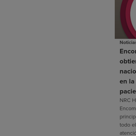
Noticia
Enco
obti
nacio
en la
pacie
NRC He
Encomp
princip
todo el
atenci