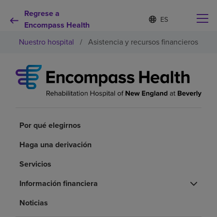
Regrese a
Lista
I
d
Encompass Health
de
i
idiomas
Nuestro hospital
/
Asistencia y recursos financieros
o
contraída
m
a
s
e
Por qué debe elegirnos
l
e
c
Servicios de rehabilitación
c
Por qué elegirnos
i
o
Pacientes y cuidadores
n
Haga una derivación
a
d
Servicios
Recursos de salud
o
Información financiera
Acerca de nosotros
Noticias