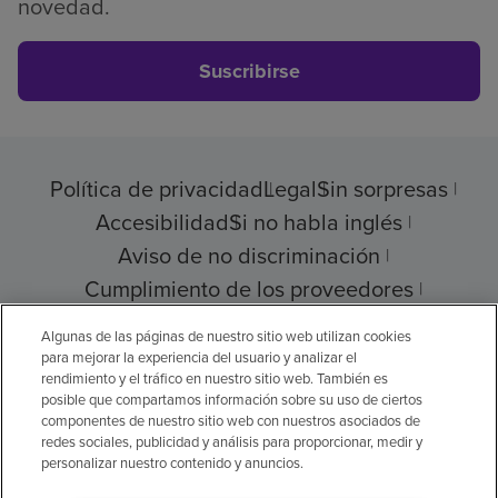
novedad.
Suscribirse
Política de privacidad
Legal
Sin sorpresas
Accesibilidad
Si no habla inglés
Aviso de no discriminación
Cumplimiento de los proveedores
Transparencia de precios
Algunas de las páginas de nuestro sitio web utilizan cookies
para mejorar la experiencia del usuario y analizar el
rendimiento y el tráfico en nuestro sitio web. También es
posible que compartamos información sobre su uso de ciertos
componentes de nuestro sitio web con nuestros asociados de
© 2026 Encompass Health Corporation
redes sociales, publicidad y análisis para proporcionar, medir y
personalizar nuestro contenido y anuncios.
Preferencias de cookies