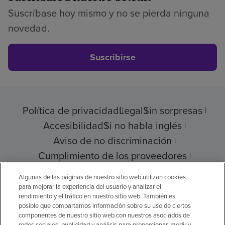
Suscríbase hoy mismo y no se pierda ninguna
novedad.
Suscribirse
Política de privacidad
Legal
Sin sorpresas
Accesibilidad
Si no habla inglés
Aviso de no discriminación
Cumplimiento de los proveedores
Transparencia de precios
Algunas de las páginas de nuestro sitio web utilizan cookies
para mejorar la experiencia del usuario y analizar el
rendimiento y el tráfico en nuestro sitio web. También es
posible que compartamos información sobre su uso de ciertos
componentes de nuestro sitio web con nuestros asociados de
© 2026 Encompass Health Corporation
redes sociales, publicidad y análisis para proporcionar, medir y