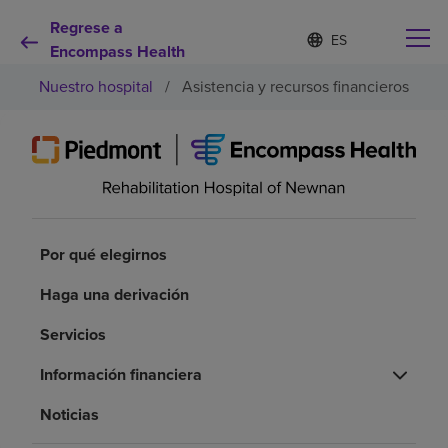
Regrese a
Lista
I
d
Encompass Health
de
i
idiomas
Nuestro hospital
/
Asistencia y recursos financieros
o
contraída
m
a
s
e
Por qué debe elegirnos
l
e
c
Servicios de rehabilitación
c
Por qué elegirnos
i
o
Pacientes y cuidadores
Haga una derivación
n
a
Servicios
d
Recursos de salud
o
Información financiera
Acerca de nosotros
Noticias