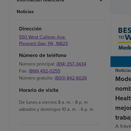
Noticias
Dirección
550 West College Ave.
Pleasant Gap,
PA,
16823
Número de teléfono
Número principal:
(814) 357-3434
Noticia
Fax:
(866) 492-0255
Mode
Número gratuito:
(800) 842-6026
nomb
Horario de visita
Healt
De lunes a viernes 8 a. m. - 8 p. m.
mejor
sábados y domingos 10 a. m. - 6 p. m.
traba
A trav