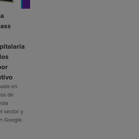
ta
ass
n
pitalaria
los
por
tivo
asada en
tos de
esta
l sector y
n Google.