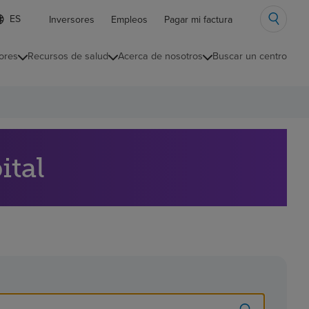
ista
Inversores
Empleos
Pagar mi factura
e
diomas
ores
Recursos de salud
Acerca de nosotros
Buscar un centro
ontraída
ital