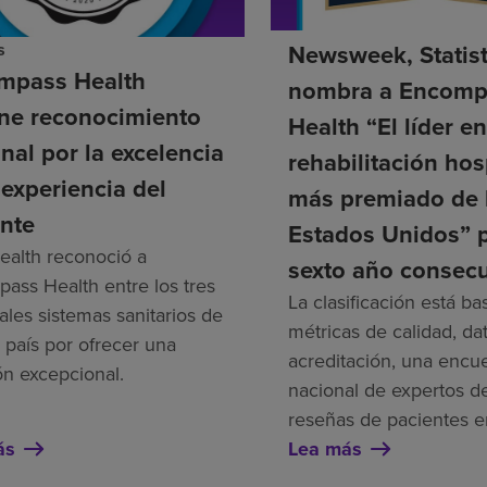
s
Newsweek, Statis
mpass Health
nombra a Encomp
ene reconocimiento
Health “El líder e
nal por la excelencia
rehabilitación hos
 experiencia del
más premiado de 
nte
Estados Unidos” 
alth reconoció a
sexto año consecu
ass Health entre los tres
La clasificación está b
ales sistemas sanitarios de
métricas de calidad, da
 país por ofrecer una
acreditación, una encu
ón excepcional.
nacional de expertos de
reseñas de pacientes e
ás
Lea más