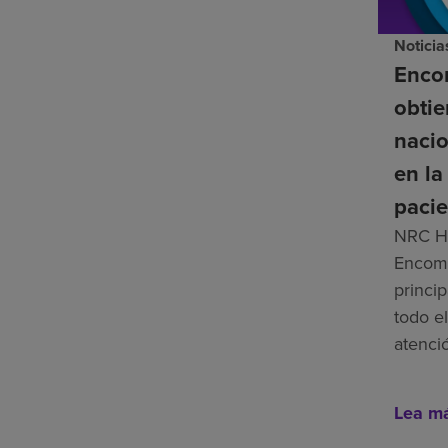
Noticia
Enco
obti
nacio
en la
pacie
NRC He
Encomp
princip
todo el
atenci
Lea m