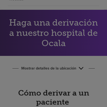
Buscar un centro
Haga una derivación
Inversores
Empleos
a nuestro hospital de
Pagar mi factura
Ocala
Mostrar detalles de la ubicación
Cómo derivar a un
paciente