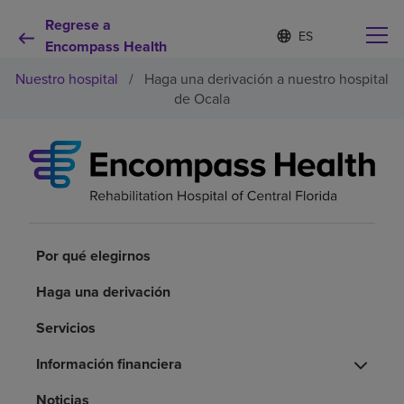
Regrese a
I
Lista
d
Encompass Health
de
i
idiomas
Nuestro hospital
/
Haga una derivación a nuestro hospital
o
contraída
m
de Ocala
a
s
e
Por qué debe elegirnos
l
e
c
Servicios de rehabilitación
c
i
o
Por qué elegirnos
Pacientes y cuidadores
n
a
Haga una derivación
d
Recursos de salud
o
Servicios
Acerca de nosotros
Información financiera
Noticias