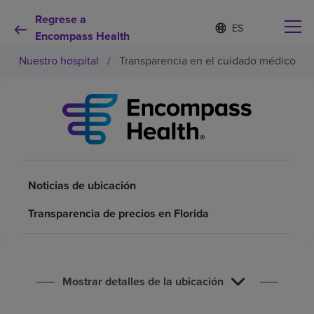
Regrese a
Lista
I
d
Encompass Health
de
i
idiomas
Nuestro hospital
/
Transparencia en el cuidado médico
o
contraída
m
a
s
e
Por qué debe elegirnos
l
e
c
Servicios de rehabilitación
c
i
Noticias de ubicación
o
Pacientes y cuidadores
n
Transparencia de precios en Florida
a
d
Recursos de salud
o
Mostrar detalles de la ubicación
Acerca de nosotros