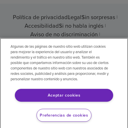
Política de privacidad
Legal
Sin sorpresas
Accesibilidad
Si no habla inglés
Aviso de no discriminación
Cumplimiento de los proveedores
Algunas de las páginas de nuestro sitio web utilizan cookies
para mejorar la experiencia del usuario y analizar el
rendimiento y el tráfico en nuestro sitio web. También es
posible que compartamos información sobre su uso de ciertos
componentes de nuestro sitio web con nuestros asociados de
© 2026 Encompass Health Corporation
redes sociales, publicidad y análisis para proporcionar, medir y
personalizar nuestro contenido y anuncios.
Preferencias de cookies
Aceptar cookies
Aviso legal: Se tradujo con la ayuda de
inteligencia artificial (IA). La versión en inglés
Preferencias de cookies
es la versión oficial.