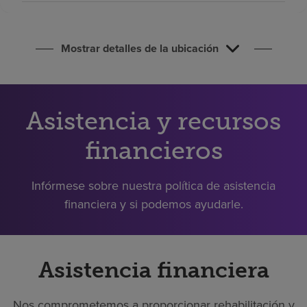
Buscar un centro
Mostrar detalles de la ubicación
Inversores
Empleos
Pagar mi factura
Asistencia y recursos
financieros
Infórmese sobre nuestra política de asistencia
financiera y si podemos ayudarle.
Asistencia financiera
Nos comprometemos a proporcionar rehabilitación y