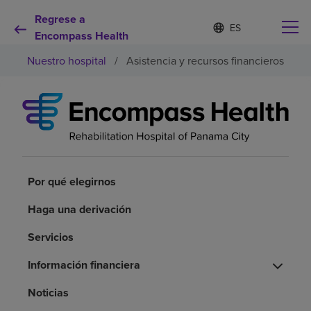
Regrese a
I
Lista
d
Encompass Health
de
i
idiomas
Nuestro hospital
/
Asistencia y recursos financieros
o
contraída
m
a
s
e
Por qué debe elegirnos
l
e
c
Servicios de rehabilitación
c
i
Por qué elegirnos
o
Pacientes y cuidadores
n
Haga una derivación
a
d
Servicios
Recursos de salud
o
Información financiera
Acerca de nosotros
Noticias